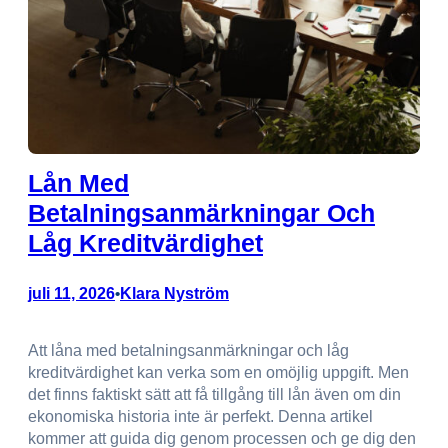
Lån Med
Betalningsanmärkningar Och
Låg Kreditvärdighet
juli 11, 2026
Klara Nyström
•
Att låna med betalningsanmärkningar och låg
kreditvärdighet kan verka som en omöjlig uppgift. Men
det finns faktiskt sätt att få tillgång till lån även om din
ekonomiska historia inte är perfekt. Denna artikel
kommer att guida dig genom processen och ge dig den