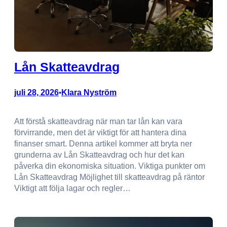
Lån Skatteavdrag
juli 28, 2026
Klara Nyström
•
Att förstå skatteavdrag när man tar lån kan vara
förvirrande, men det är viktigt för att hantera dina
finanser smart. Denna artikel kommer att bryta ner
grunderna av Lån Skatteavdrag och hur det kan
påverka din ekonomiska situation. Viktiga punkter om
Lån Skatteavdrag Möjlighet till skatteavdrag på räntor
Viktigt att följa lagar och regler…