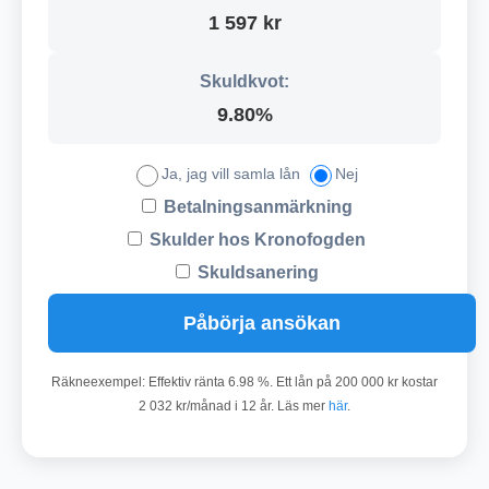
1 597 kr
Skuldkvot:
9.80%
Ja, jag vill samla lån
Nej
Betalningsanmärkning
Skulder hos Kronofogden
Skuldsanering
Påbörja ansökan
Räkneexempel: Effektiv ränta 6.98 %. Ett lån på 200 000 kr kostar
2 032 kr/månad i 12 år. Läs mer
här
.