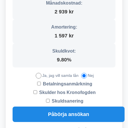
Månadskostnad:
2 939 kr
Amortering:
1 597 kr
Skuldkvot:
9.80%
Ja, jag vill samla lån
Nej
Betalningsanmärkning
Skulder hos Kronofogden
Skuldsanering
Påbörja ansökan