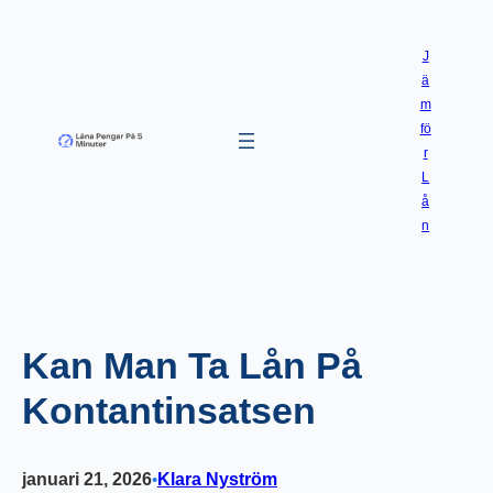
Hoppa
till
J
innehåll
ä
m
fö
r
L
å
n
Kan Man Ta Lån På
Kontantinsatsen
januari 21, 2026
Klara Nyström
•