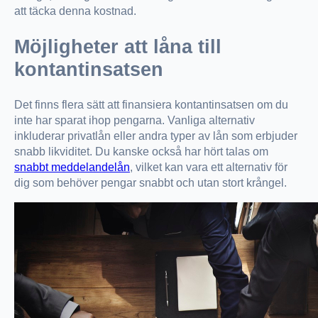
att täcka denna kostnad.
Möjligheter att låna till
kontantinsatsen
Det finns flera sätt att finansiera kontantinsatsen om du
inte har sparat ihop pengarna. Vanliga alternativ
inkluderar privatlån eller andra typer av lån som erbjuder
snabb likviditet. Du kanske också har hört talas om
snabbt meddelandelån
, vilket kan vara ett alternativ för
dig som behöver pengar snabbt och utan stort krångel.