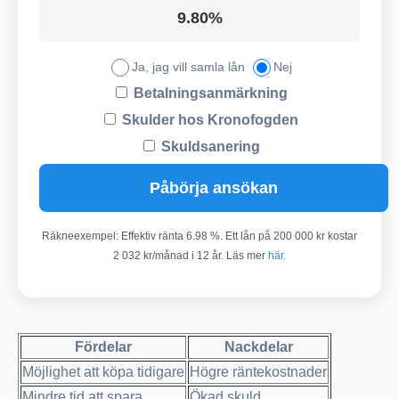
9.80%
Ja, jag vill samla lån
Nej
Betalningsanmärkning
Skulder hos Kronofogden
Skuldsanering
Påbörja ansökan
Räkneexempel: Effektiv ränta 6.98 %. Ett lån på 200 000 kr kostar
2 032 kr/månad i 12 år. Läs mer
här
.
Fördelar
Nackdelar
Möjlighet att köpa tidigare
Högre räntekostnader
Mindre tid att spara
Ökad skuld