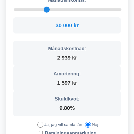
Månadsinkomst:
30 000 kr
Månadskostnad:
2 939 kr
Amortering:
1 597 kr
Skuldkvot:
9.80%
Ja, jag vill samla lån
Nej
Betalningsanmärkning